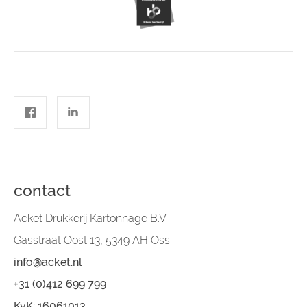
contact
Acket Drukkerij Kartonnage B.V.
Gasstraat Oost 13, 5349 AH Oss
info@acket.nl
+31 (0)412 699 799
KvK: 16061013